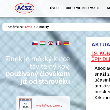
ÚVOD
ODBORNÉ INFORMACE
A
Nacházíte se:
Úvod
->
Aktuality
AKTUA
19. KO
ŠPINDL
Asocia
snaží z
účastn
atrakti
prostř
Krkonoš
7.8.
Aktuální cena Zinku...
2026