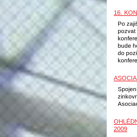
16. KO
Po zaji
pozvat 
konfer
bude ho
do poz
konfere
ASOCIA
Spojen
zinkovn
Asocia
OHLÉDN
2009