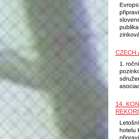
Evrops
připrav
sloven
publik
zinková
CZECH 
1. ročn
pozink
sdruže
asociac
14. KO
REKORD
Letošní
hotelu 
připrav