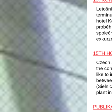
Letošn
termínu
hotel K
proběh
společn
exkurz
15TH H
Czech a
the con
like to
between
(Sielni
plant in
PUBLIK