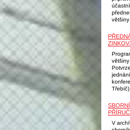
účastn
předne
většiny
PŘEDNÁ
ZINKOV
Progra
většin
Potvrze
jednání
konfere
Třebíč)
SBORNÍ
PŘÍRUČ
V arch
sborník