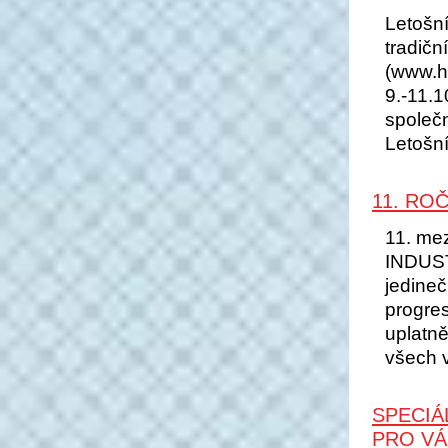
Letošní
tradič
(www.ho
9.-11.
společn
Letošní
11. RO
11. mez
INDUST
jedineč
progres
uplatně
všech v
SPECIÁ
PRO VÁ