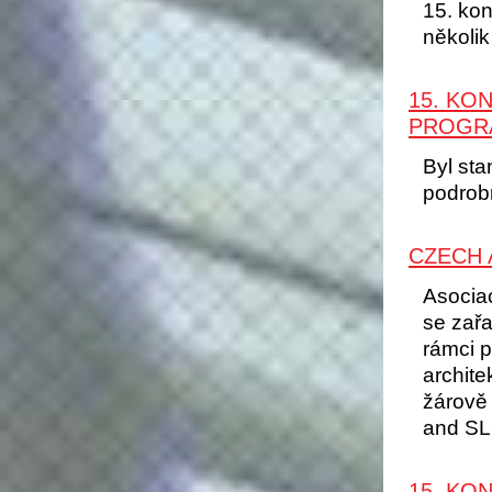
15. kon
několik
15. KO
PROGR
Byl st
podrob
CZECH 
Asocia
se zařa
rámci p
archite
žárově
and SL
15. KO