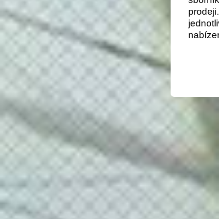
prodej
jednotl
nabízen