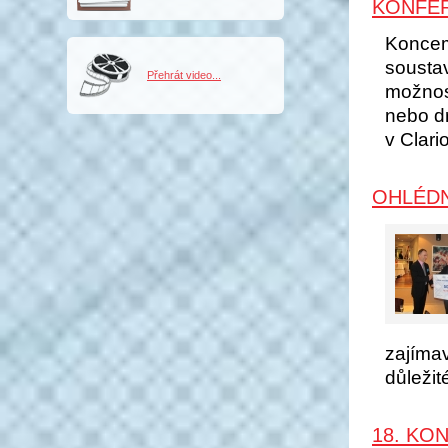
KONFER
Koncem
sousta
Přehrát video...
možnost
nebo d
v Clari
OHLÉDN
zajíma
důležit
18. KO