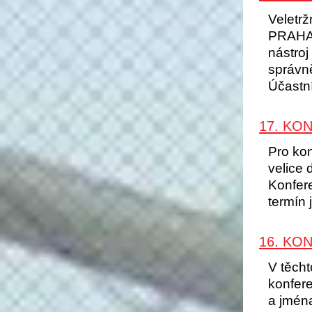
Veletr
PRAHA 
nástroj
správně
Účastní
17. KO
Pro kon
velice 
Konfer
termín 
16. KO
V těcht
konfer
a jména