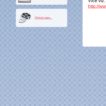
Více viz.
http://ww
Přehrát video...