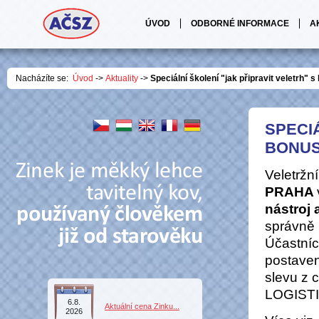
ÚVOD
ODBORNÉ INFORMACE
A
Nacházíte se:
Úvod
->
Aktuality
->
Speciální školení "jak připravit veletrh" 
SPECIÁ
BONUS
Veletržn
PRAHA
nástroj
správně p
Účastníc
postaven
slevu z
LOGISTIC
6.8.
Aktuální cena Zinku...
2026