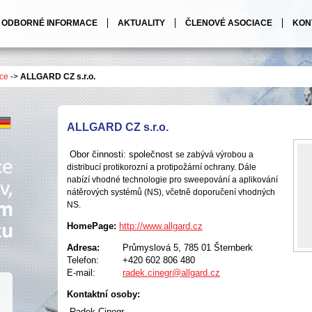
ODBORNÉ INFORMACE
AKTUALITY
ČLENOVÉ ASOCIACE
KON
ce
->
ALLGARD CZ s.r.o.
ALLGARD CZ s.r.o.
Obor činnosti: společnost
se zabývá výrobou a
distribucí protikorozní a protipožární ochrany. Dále
nabízí
vhodné technologie pro sweepování a aplikování
nátěrových systémů (NS), včetně doporučení vhodných
NS.
HomePage:
http://www.allgard.cz
Adresa:
Průmyslová 5, 785 01 Šternberk
Telefon:
+420 602 806 480
E-mail:
radek.cinegr@allgard.cz
Kontaktní osoby:
Radek Cinegr