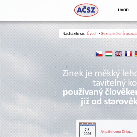
ÚVOD
Nacházíte se:
Úvod
->
Seznam členů asocia
7.8.
Aktuální cena Zinku...
2026