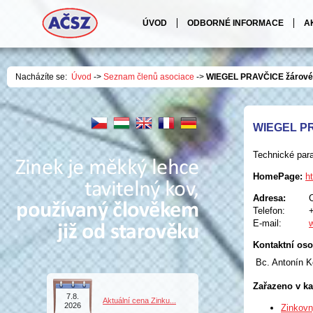
ÚVOD
ODBORNÉ INFORMACE
A
Nacházíte se:
Úvod
->
Seznam členů asociace
->
WIEGEL PRAVČICE žárové z
WIEGEL PRA
Technické para
HomePage:
h
Adresa:
Telefon:
E-mail:
Kontaktní oso
Bc. Antonín K
Zařazeno v ka
7.8.
Aktuální cena Zinku...
2026
Zinkov