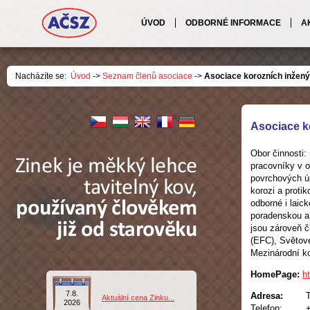
ÚVOD
ODBORNÉ INFORMACE
A
Nacházíte se:
Úvod
->
Seznam členů asociace
->
Asociace korozních inženýr
Asociace ko
Obor činnosti:
pracovníky v o
povrchových úp
korozi a proti
odborné i laic
poradenskou a 
jsou zároveň č
(EFC), Světov
Mezinárodní ko
HomePage:
h
7.8.
Adresa:
T
Aktuální cena Zinku...
2026
Telefon: