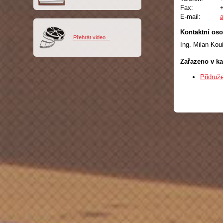
Fax:
E-mail:
Kontaktní oso
Přehrát video...
Ing. Milan Kouř
Zařazeno v ka
Přidruž