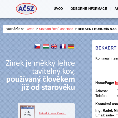
ÚVOD
ODBORNÉ INFORMACE
A
Nacházíte se:
Úvod
->
Seznam členů asociace
->
BEKAERT BOHUMÍN s.r.o.
BEKAERT B
Kontinuální zi
HomePage:
h
Adresa:
Telefon:
Kontaktní oso
Ing. Radek Mi
7.8.
Aktuální cena Zinku...
Email: radek.
2026