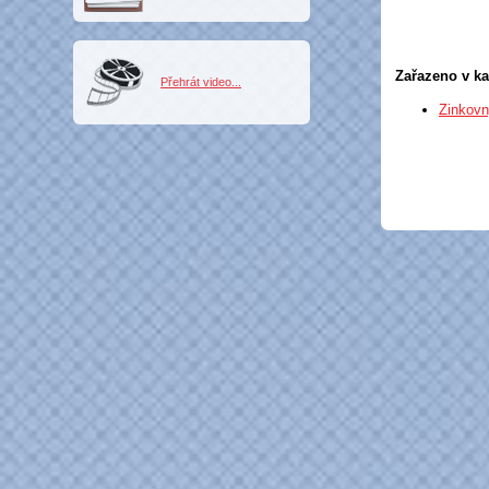
Zařazeno v ka
Přehrát video...
Zinkov